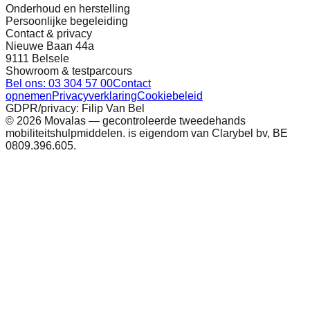
Onderhoud en herstelling
Persoonlijke begeleiding
Contact & privacy
Nieuwe Baan 44a
9111 Belsele
Showroom & testparcours
Bel ons: 03 304 57 00
Contact
opnemen
Privacyverklaring
Cookiebeleid
GDPR/privacy: Filip Van Bel
©
2026
Movalas — gecontroleerde tweedehands
mobiliteitshulpmiddelen. is eigendom van Clarybel bv, BE
0809.396.605.