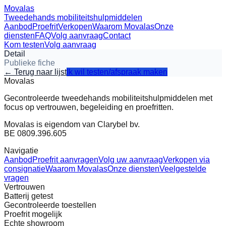
Movalas
Tweedehands mobiliteitshulpmiddelen
Aanbod
Proefrit
Verkopen
Waarom Movalas
Onze
diensten
FAQ
Volg aanvraag
Contact
Kom testen
Volg aanvraag
Detail
Publieke fiche
← Terug naar lijst
Ik wil testen/afspraak maken
Movalas
Gecontroleerde tweedehands mobiliteitshulpmiddelen met
focus op vertrouwen, begeleiding en proefritten.
Movalas is eigendom van Clarybel bv.
BE 0809.396.605
Navigatie
Aanbod
Proefrit aanvragen
Volg uw aanvraag
Verkopen via
consignatie
Waarom Movalas
Onze diensten
Veelgestelde
vragen
Vertrouwen
Batterij getest
Gecontroleerde toestellen
Proefrit mogelijk
Echte showroom